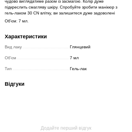
чудово виглядатиме разом із засмагою. Колір дуже
підкреслить смагляву шкіру. Спробуйте зробити манікюр з
гель-лаком 30 CN влітку, ви залишитеся дуже задоволені
Об'єм: 7 мл.
Характеристики
Вид лаку
Глянцевий
Об'єм
7 мл
Тип
Гель-лак
Відгуки
Додайте перший відгук