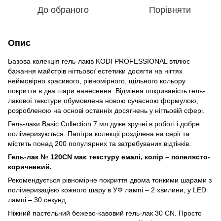
До обраного
Порівняти
Опис
Базова колекція гель-лаків KODI PROFESSIONAL втілює
бажання майстрів нігтьової естетики досягти на нігтях
неймовірно красивого, рівномірного, щільного кольору
покриття в два шари нанесення. Відмінна покриваність гель-
лакової текстури обумовлена новою сучасною формулою,
розробленою на основі останніх досягнень у нігтьовій сфері.
Гель-лаки Basic Collection 7 мл дуже зручні в роботі і добре
полімеризуються. Палітра колекції розділена на серії та
містить понад 200 популярних та затребуваних відтінків.
Гель-лак № 120CN має текстуру емалі, колір –
попелясто-
коричневий
.
Рекомендується рівномірне покриття двома тонкими шарами з
полімеризацією кожного шару в УФ лампі – 2 хвилини, у LED
лампі – 30 секунд.
Ніжний пастельний бежево-кавовий гель-лак 30 CN. Просто