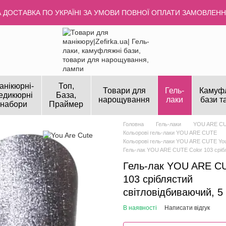
ДОСТАВКА ПО УКРАЇНІ ЗА УМОВИ ПОВНОЇ ОПЛАТИ ЗАМОВЛЕННЯ
анікюрні-
Топ,
Товари для
Гель-
Камуф
едикюрні
База,
нарощування
лаки
бази т
набори
Праймер
Головна
Гель-лаки
YOU ARE C
Кольорові гель-лаки YOU ARE CUTE
Кольорові гель-лаки YOU ARE CUTE You
Гель-лак YOU ARE CUTE Color 103 срібл
Гель-лак YOU ARE CU
103 сріблястий
світловідбиваючий, 5
В наявності
Написати відгук