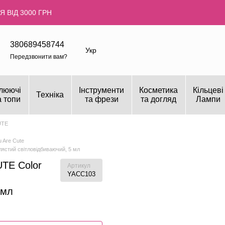
 ВІД 3000 ГРН
380689458744
Укр
Передзвонити вам?
люючі
Інструменти
Косметика
Кільцеві
Техніка
а топи
та фрези
та догляд
Лампи
UTE
 Are Cute
ястий світловідбиваючий, 5 мл
TE Color
Артикул
YACC103
 мл