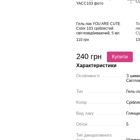
Гель-лак YOU ARE CUTE
То
Color 103 сріблястий
ли
світловідбиваючий, 5 мл
CU
110 грн
13
240 грн
Купити
Характеристики
Особливості
З шиме
Світло
Тип
Гель-л
Колір
Срібля
Вид лаку
Глянце
Об'єм
5
Тип декоративного
лаку
Шимме