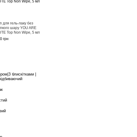
п для гель-лаку без
пкого шару YOU ARE
TE Top Non Wipe, 5 мл
0 грн
ром|З блискітками |
відбиваючий
ак
стий
вий
р