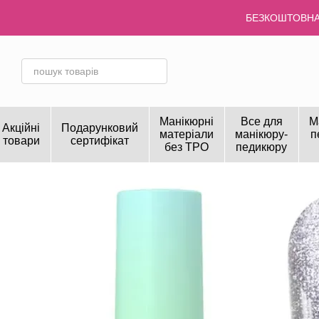
Перейти до основного контенту
БЕЗКОШТОВНА 
Манікюрні
Все для
М
Акційні
Подарунковий
матеріали
манікюру-
п
товари
сертифікат
без TPO
педикюру