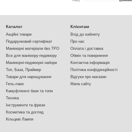
Каталог
Клієнтам
Акційні товари
Вхід до кабінету
Подарунковий сертифікат
Про нас
Манікюрні матеріали без TPO
Оплата і доставка
Все для манікюру-педикюру
Обмін та повернення
Манікюрні-педикюрні набори
Контактна інформація
Топ, База, Праймер
Політика конфіденційності
Товари для нарощування
Відгуки про магазин
Гель-лаки
Мапа сайту
Камуфлюючі бази та топи
Техніка
Інструменти та фрези
Косметика та догляд
Кільцеві Лампи