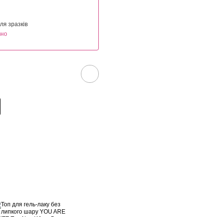
ля зразків
вно