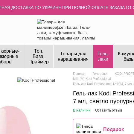
НАЯ ДОСТАВКА ПО УКРАИНЕ ПРИ ПОЛНОЙ ОПЛАТЕ ЗАКАЗА ОТ 
кюрные-
Топ,
Товары для
Гель-
Камуф
икюрные
База,
наращивания
лаки
базы
аборы
Праймер
Главная
Гель-лаки
KODI PROF
Milk (M) Kodi Professional
Гель-лак Kodi Professional №10M, 7 мл
Гель-лак Kodi Profes
7 мл, светло пурпурн
В наличии
Оставить отзыв
Подарок