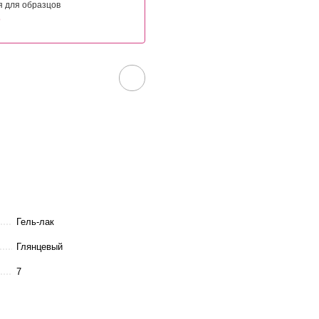
я для образцов
о
Гель-лак
Глянцевый
7