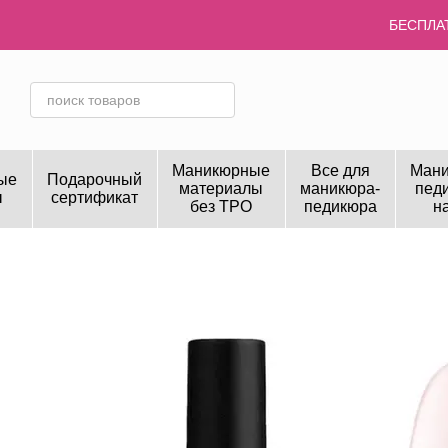
Перейти к основному контенту
БЕСПЛАТ
Маникюрные
Все для
Мани
ые
Подарочный
материалы
маникюра-
пед
ы
сертификат
без TPO
педикюра
н