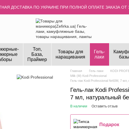
НАЯ ДОСТАВКА ПО УКРАИНЕ ПРИ ПОЛНОЙ ОПЛАТЕ ЗАКАЗА ОТ 
кюрные-
Топ,
Товары для
Гель-
Камуф
икюрные
База,
наращивания
лаки
базы
аборы
Праймер
Главная
Гель-лаки
KODI PROF
Milk (M) Kodi Professional
Гель-лак Kodi Professional №60M, 7 мл
Гель-лак Kodi Profes
7 мл, натуральный б
В наличии
Оставить отзыв
Подарок