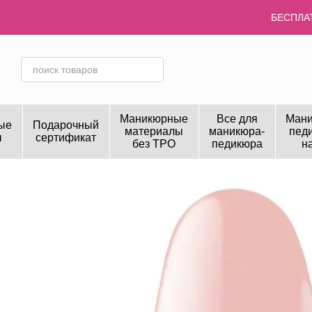
Перейти к основному контенту
БЕСПЛАТ
Маникюрные
Все для
Мани
ые
Подарочный
материалы
маникюра-
пед
ы
сертификат
без TPO
педикюра
н