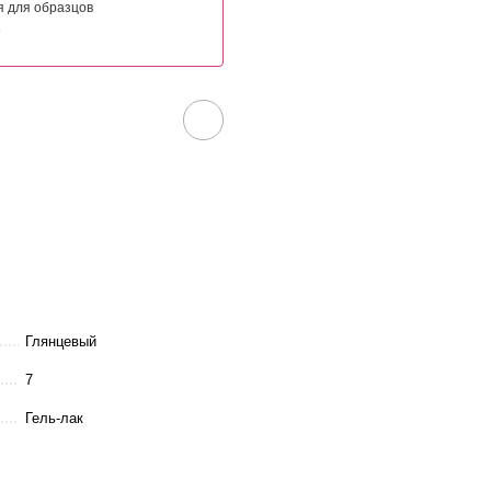
я для образцов
о
Глянцевый
7
Гель-лак