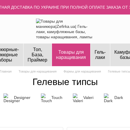
НАЯ ДОСТАВКА ПО УКРАИНЕ ПРИ ПОЛНОЙ ОПЛАТЕ ЗАКАЗА ОТ 
кюрные-
Топ,
Товары для
Гель-
Камуф
икюрные
База,
наращивания
лаки
базы
аборы
Праймер
Главная
Товары для наращивания
Формы для наращивания
Гелевые типс
Гелевые типсы
Designer
Touch
Valeri
Dark