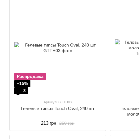
Распродажа
−15%
3
Артикул: GTTH03
Гелевые типсы Touch Oval, 240 шт
Геловые
моло
213 грн
250 грн