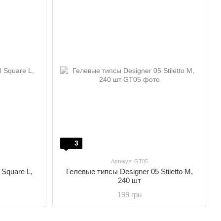
3
Артикул: GT05
Square L,
Гелевые типсы Designer 05 Stiletto M,
240 шт
199 грн