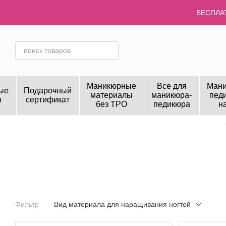
Перейти к основному контенту
БЕСПЛАТ
Маникюрные
Все для
Мани
ые
Подарочный
материалы
маникюра-
пед
ы
сертификат
без TPO
педикюра
н
Фильтр
Вид материала для наращивания ногтей