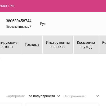
3000 ГРН
380689458744
Рус
Перезвонить вам?
лирующие
Инструменты
Косметика
К
Техника
 и топы
и фрезы
и уход
ы
Сортировка:
по популярности
Отображение: