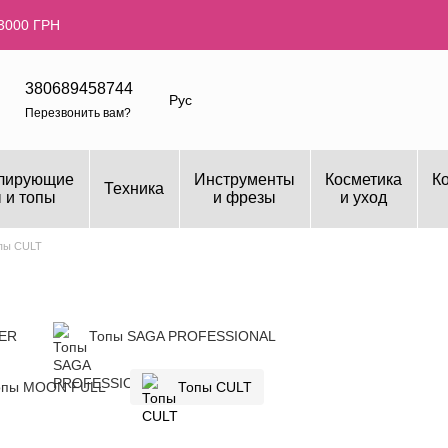
3000 ГРН
380689458744
Рус
Перезвонить вам?
лирующие
Инструменты
Косметика
К
Техника
 и топы
и фрезы
и уход
пы CULT
LER
Топы SAGA PROFESSIONAL
опы MOON FULL
Топы CULT