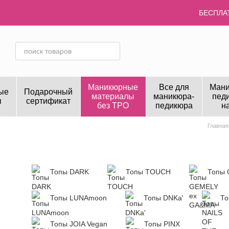
Перейти к основному контенту
БЕСПЛАТ
Маникюрные
Все для
Мани
ые
Подарочный
материалы
маникюра-
пед
ы
сертификат
без TPO
педикюра
н
Главная
Топы DARK
Топы TOUCH
Топы 
Топы LUNAmoon
Топы DNKa'
То
Топы JOIA Vegan
Топы PINX