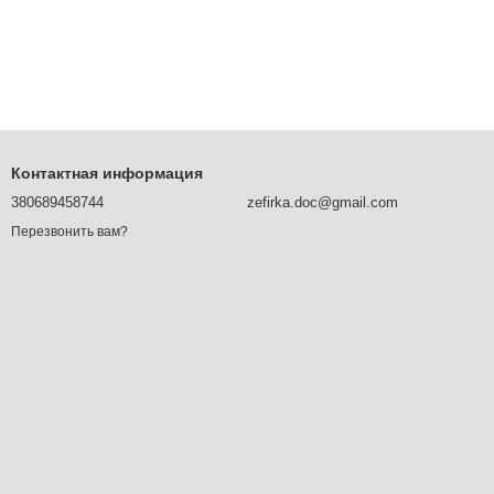
Контактная информация
380689458744
zefirka.doc@gmail.com
Перезвонить вам?