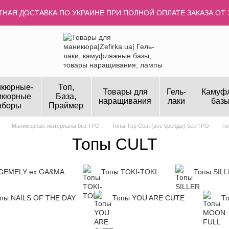
НАЯ ДОСТАВКА ПО УКРАИНЕ ПРИ ПОЛНОЙ ОПЛАТЕ ЗАКАЗА ОТ 
кюрные-
Топ,
Товары для
Гель-
Камуф
икюрные
База,
наращивания
лаки
базы
аборы
Праймер
Маникюрные материалы без TPO
Топы Тop Coat (все бренды) без TPO
То
Топы CULT
GEMELY ex GA&MA
Топы TOKI-TOKI
Топы SIL
пы NAILS OF THE DAY
Топы YOU ARE CUTE
Т