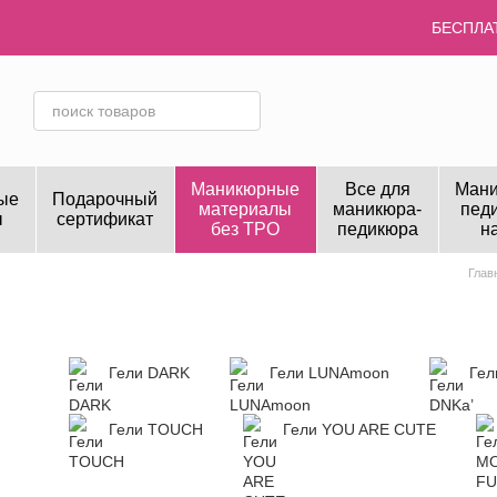
Перейти к основному контенту
БЕСПЛАТ
Маникюрные
Все для
Мани
ые
Подарочный
материалы
маникюра-
пед
ы
сертификат
без TPO
педикюра
н
Глав
Гели DARK
Гели LUNAmoon
Гел
Гели TOUCH
Гели YOU ARE CUTE