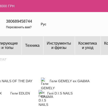
3000 ГРН
380689458744
Рус
Перезвонить вам?
лирующие
Инструменты
Косметика
К
Техника
 и топы
и фрезы
и уход
 CULT
и NAILS OF THE DAY
Гели GEMELY ex GA&MA
X
Гели EDLEN
Гелі D.I.S NAILS