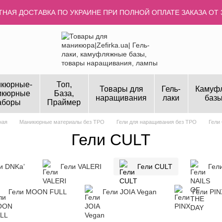
НАЯ ДОСТАВКА ПО УКРАИНЕ ПРИ ПОЛНОЙ ОПЛАТЕ ЗАКАЗА ОТ 
кюрные-
Топ,
Товары для
Гель-
Камуф
икюрные
База,
наращивания
лаки
базы
аборы
Праймер
ная
Маникюрные материалы без TPO
Гели для наращивания без TPO
Гели
Гели CULT
и DNKa’
Гели VALERI
Гели CULT
Гел
Гели MOON FULL
Гели JOIA Vegan
Гели PIN