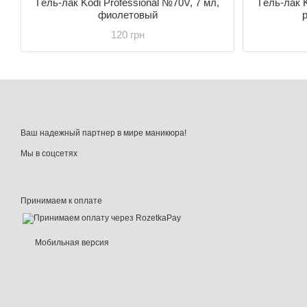
Гель-лак Kodi Professional №70V, 7 мл,
Гель-лак K
фиолетовый
120 грн
Ваш надежный партнер в мире маникюра!
Мы в соцсетях
Принимаем к оплате
Мобильная версия