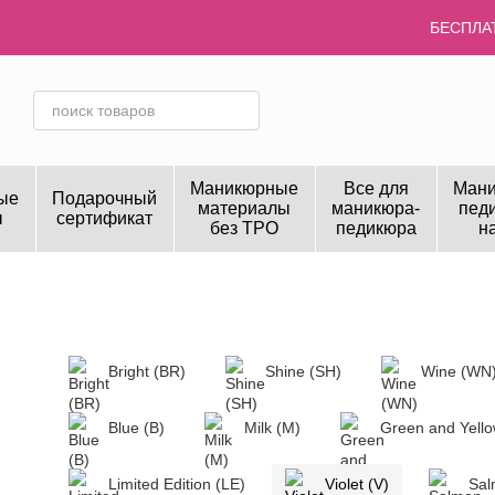
Перейти к основному контенту
БЕСПЛАТ
Маникюрные
Все для
Мани
ые
Подарочный
материалы
маникюра-
пед
ы
сертификат
без TPO
педикюра
н
Bright (BR)
Shine (SH)
Wine (WN
Blue (B)
Milk (M)
Green and Yell
Limited Edition (LE)
Violet (V)
Sal