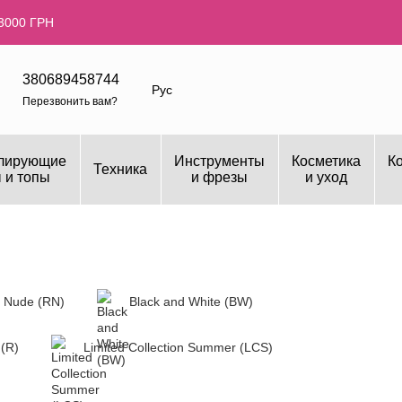
3000 ГРН
380689458744
Рус
Перезвонить вам?
лирующие
Инструменты
Косметика
К
Техника
 и топы
и фрезы
и уход
 Nude (RN)
Black and White (BW)
(R)
Limited Collection Summer (LCS)