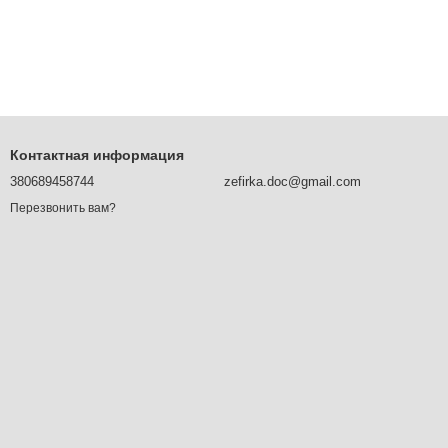
Контактная информация
380689458744
zefirka.doc@gmail.com
Перезвонить вам?