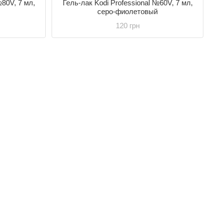
№80V, 7 мл,
Гель-лак Kodi Professional №60V, 7 мл,
серо-фиолетовый
120 грн