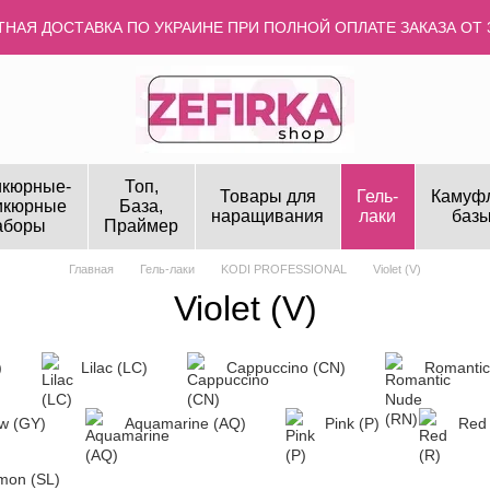
НАЯ ДОСТАВКА ПО УКРАИНЕ ПРИ ПОЛНОЙ ОПЛАТЕ ЗАКАЗА ОТ 
кюрные-
Топ,
Товары для
Гель-
Камуф
икюрные
База,
наращивания
лаки
базы
аборы
Праймер
Главная
Гель-лаки
KODI PROFESSIONAL
Violet (V)
Violet (V)
)
Lilac (LC)
Cappuccino (CN)
Romantic
ow (GY)
Aquamarine (AQ)
Pink (P)
Red 
mon (SL)