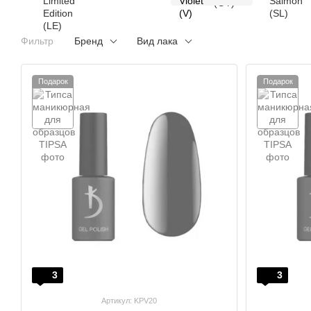
Фильтр
Бренд
Вид лака
Подарок
Подарок
3
3
Артикул: KPV20