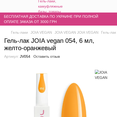
БЕСПЛАТНАЯ ДОСТАВКА ПО УКРАИНЕ ПРИ ПОЛНОЙ
ОПЛАТЕ ЗАКАЗА ОТ 3000 ГРН
Гель-лаки
JOIA VEGAN
JOIA VEGAN JOIA VEGAN
Гель-лак
Гель-лак JOIA vegan 054, 6 мл,
желто-оранжевый
Артикул:
JV054
Оставить отзыв