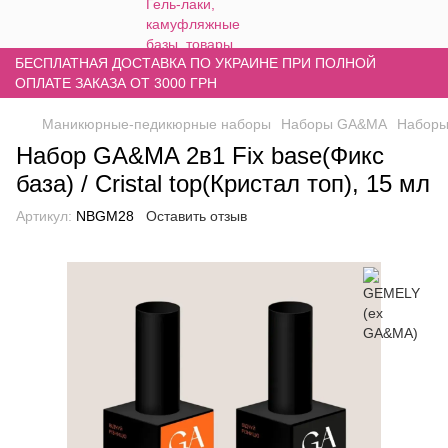
БЕСПЛАТНАЯ ДОСТАВКА ПО УКРАИНЕ ПРИ ПОЛНОЙ
ОПЛАТЕ ЗАКАЗА ОТ 3000 ГРН
Маникюрные-педикюрные наборы
Наборы GA&MA
Наборы
Набор GA&MA 2в1 Fix base(Фикс
база) / Cristal top(Кристал топ), 15 мл
Артикул:
NBGM28
Оставить отзыв