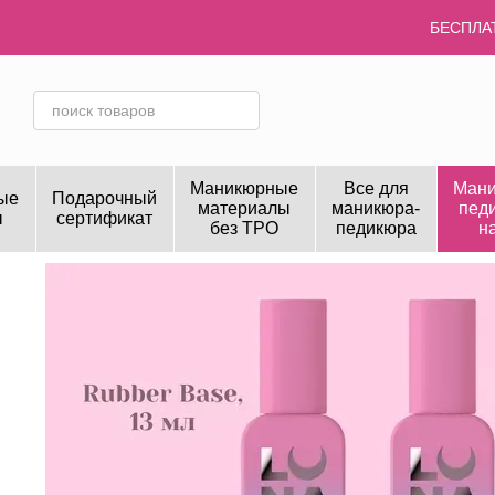
Перейти к основному контенту
БЕСПЛАТ
Маникюрные
Все для
Мани
ые
Подарочный
материалы
маникюра-
пед
ы
сертификат
без TPO
педикюра
н