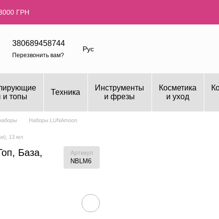
3000 ГРН
380689458744
Рус
Перезвонить вам?
лирующие
Инструменты
Косметика
К
Техника
 и топы
и фрезы
и уход
наборы
Наборы LUNAmoon
и), 13 мл
оп, База,
Артикул
NBLM6