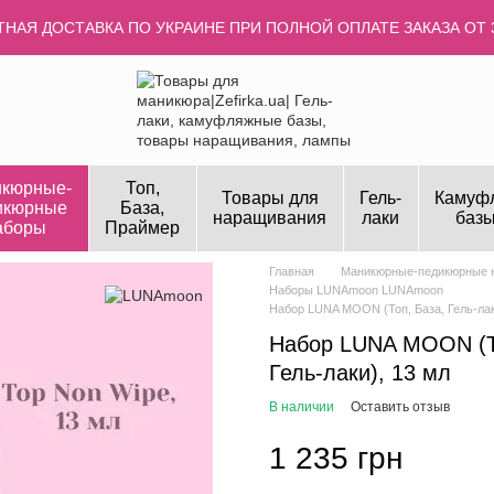
НАЯ ДОСТАВКА ПО УКРАИНЕ ПРИ ПОЛНОЙ ОПЛАТЕ ЗАКАЗА ОТ 
кюрные-
Топ,
Товары для
Гель-
Камуф
икюрные
База,
наращивания
лаки
базы
аборы
Праймер
Главная
Маникюрные-педикюрные 
Наборы LUNAmoon LUNAmoon
Набор LUNA MOON (Топ, База, Гель-лак
Набор LUNA MOON (Т
Гель-лаки), 13 мл
В наличии
Оставить отзыв
1 235 грн