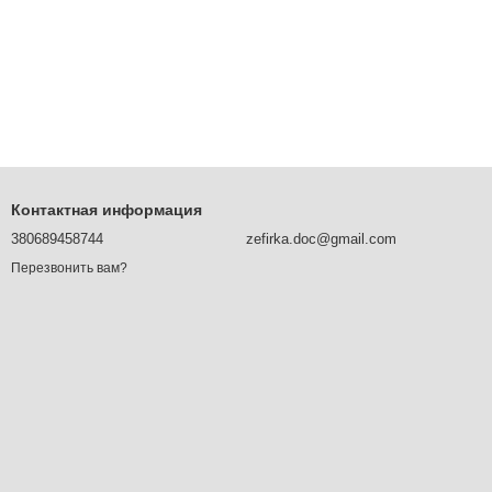
Контактная информация
380689458744
zefirka.doc@gmail.com
Перезвонить вам?