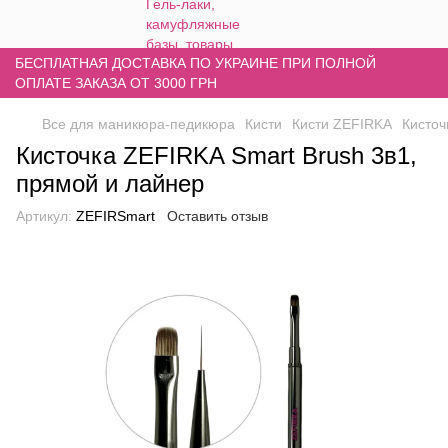
БЕСПЛАТНАЯ ДОСТАВКА ПО УКРАИНЕ ПРИ ПОЛНОЙ
ОПЛАТЕ ЗАКАЗА ОТ 3000 ГРН
Все для маникюра-педикюра
Кисти
Кисти ZEFIRKA
Кисточ
Кисточка ZEFIRKA Smart Brush 3в1,
прямой и лайнер
Артикул:
ZEFIRSmart
Оставить отзыв