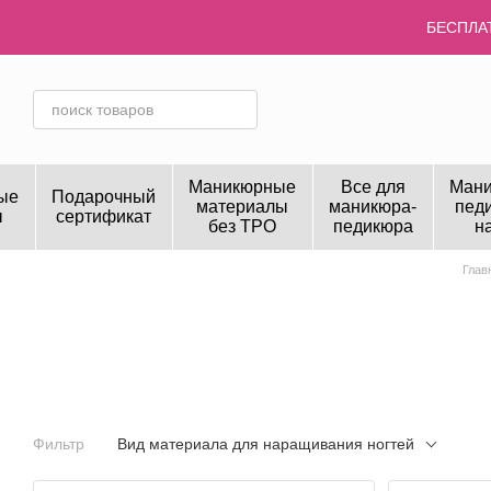
Перейти к основному контенту
БЕСПЛАТ
Маникюрные
Все для
Мани
ые
Подарочный
материалы
маникюра-
пед
ы
сертификат
без TPO
педикюра
н
Глав
Фильтр
Вид материала для наращивания ногтей