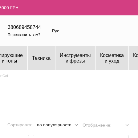
3000 ГРН
380689458744
Рус
Перезвонить вам?
лирующие
Инструменты
Косметика
К
Техника
 и топы
и фрезы
и уход
er Gel
Сортировка:
по популярности
Отображение: