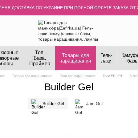
НАЯ ДОСТАВКА ПО УКРАИНЕ ПРИ ПОЛНОЙ ОПЛАТЕ ЗАКАЗА ОТ 
кюрные-
Топ,
Товары для
Гель-
Камуф
икюрные
База,
наращивания
лаки
базы
аборы
Праймер
ная
Товары для наращивания
Гели для наращивания
Гели EDLEN
Build
Builder Gel
Builder Gel
Jam Gel