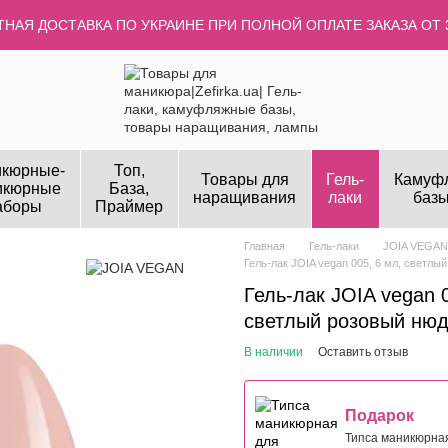
НАЯ ДОСТАВКА ПО УКРАИНЕ ПРИ ПОЛНОЙ ОПЛАТЕ ЗАКАЗА ОТ 
кюрные-
Топ,
Товары для
Гель-
Камуф
икюрные
База,
наращивания
лаки
базы
аборы
Праймер
Главная
Гель-лаки
JOIA VEGAN
Гель-лак JOIA vegan 005, 6 мл, светлы
Гель-лак JOIA vegan 0
светлый розовый ню
В наличии
Оставить отзыв
Подарок
Типса маникюрна