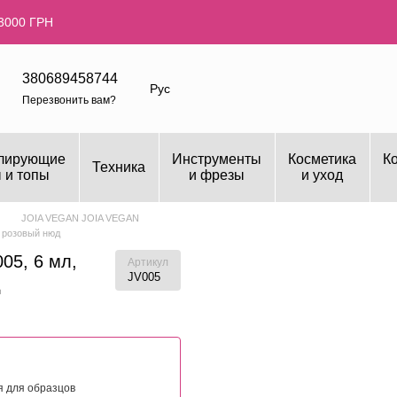
3000 ГРН
380689458744
Рус
Перезвонить вам?
лирующие
Инструменты
Косметика
К
Техника
 и топы
и фрезы
и уход
JOIA VEGAN JOIA VEGAN
й розовый нюд
05, 6 мл,
Артикул
JV005
д
я для образцов