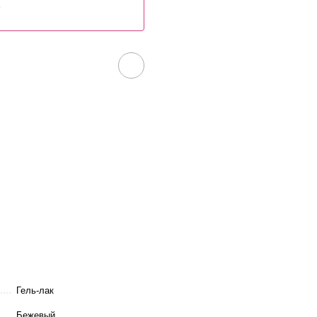
о
Гель-лак
Бежевый