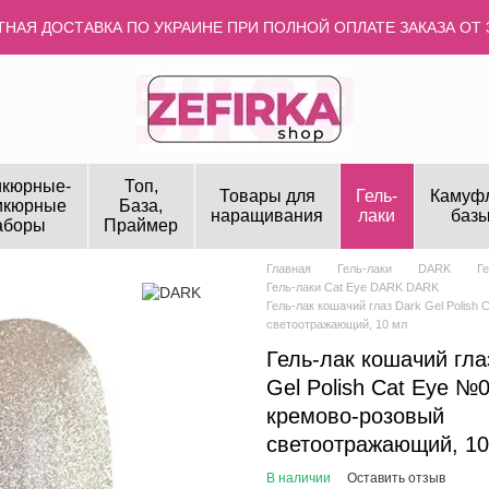
НАЯ ДОСТАВКА ПО УКРАИНЕ ПРИ ПОЛНОЙ ОПЛАТЕ ЗАКАЗА ОТ 
кюрные-
Топ,
Товары для
Гель-
Камуф
икюрные
База,
наращивания
лаки
базы
аборы
Праймер
Главная
Гель-лаки
DARK
Г
Гель-лаки Cat Eye DARK DARK
Гель-лак кошачий глаз Dark Gel Polish
светоотражающий, 10 мл
Гель-лак кошачий гла
Gel Polish Cat Eye №
кремово-розовый
светоотражающий, 10
В наличии
Оставить отзыв