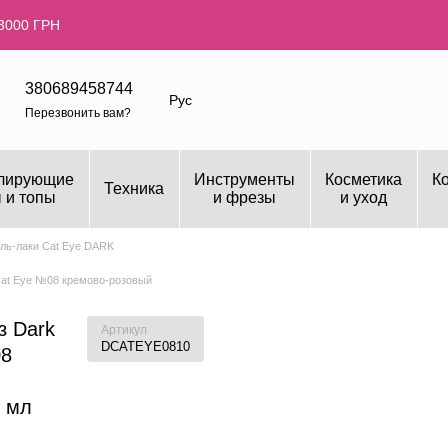
3000 ГРН
380689458744
Рус
Перезвонить вам?
лирующие
Инструменты
Косметика
К
Техника
 и топы
и фрезы
и уход
ель-лаки Cat Eye DARK
 Cat Eye №08 кремово-розовый
з Dark
Артикул
DCATEYE0810
08
 мл