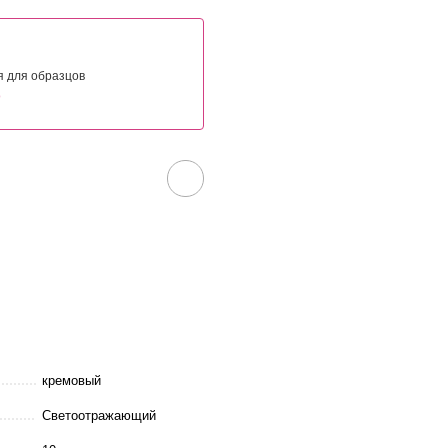
я для образцов
о
кремовый
Светоотражающий