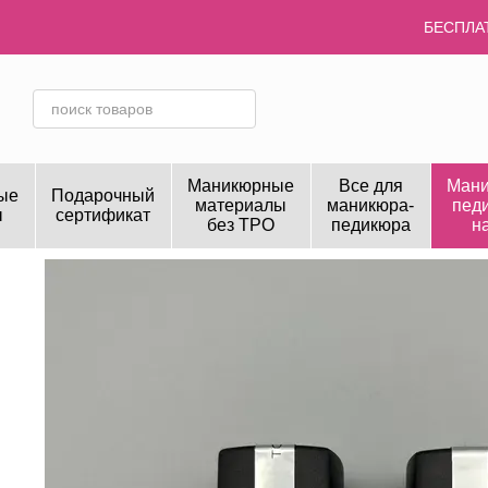
Перейти к основному контенту
БЕСПЛАТ
Маникюрные
Все для
Мани
ые
Подарочный
материалы
маникюра-
пед
ы
сертификат
без TPO
педикюра
н