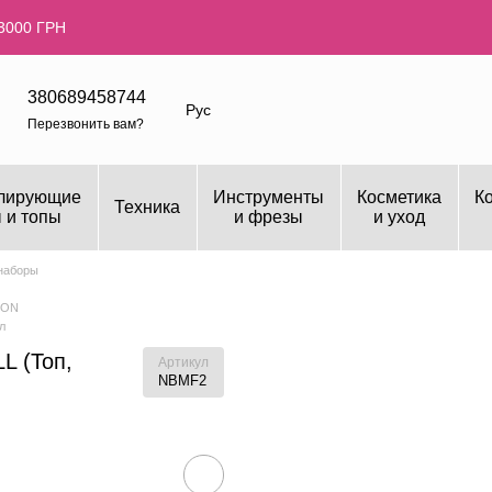
3000 ГРН
380689458744
Рус
Перезвонить вам?
лирующие
Инструменты
Косметика
К
Техника
 и топы
и фрезы
и уход
наборы
OON
л
L (Топ,
Артикул
NBMF2