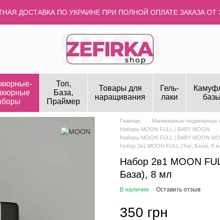
НАЯ ДОСТАВКА ПО УКРАИНЕ ПРИ ПОЛНОЙ ОПЛАТЕ ЗАКАЗА ОТ 
кюрные-
Топ,
Товары для
Гель-
Камуф
икюрные
База,
наращивания
лаки
базы
аборы
Праймер
Главная
Маникюрные-педикюрные 
Наборы MOON FULL | BABY MOON
Наборы MOON FULL | BABY MOON M
Набор 2в1 MOON FULL (Топ, База), 8 м
Набор 2в1 MOON FUL
База), 8 мл
В наличии
Оставить отзыв
350 грн