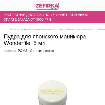
БЕСПЛАТНАЯ ДОСТАВКА ПО УКРАИНЕ ПРИ ПОЛНОЙ
ОПЛАТЕ ЗАКАЗА ОТ 3000 ГРН
Маникюрные-педикюрные наборы
Японский маникюр
Япон
Пудра для японского маникюра
Wonderfile, 5 мл
Артикул:
PGM2
Оставить отзыв