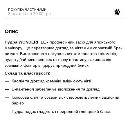
ПОКУПКА ЧАСТИНАМИ
3 платежі по 70.00 грн
Опис
Пудра WONDERFILE
- професійний засіб для японського
манікюру, що перетворює догляд за нігтями у справжній Spa-
ритуал. Виготовлена з натуральних компонентів і вітамінів,
пудра дбайливо зміцнює нігтьову пластину, захищає від
зовнішніх факторів і дарує природний блиск.
Склад та властивості:
Каолін та діоксид кремнію зміцнюють нігті
D-пантенол забезпечує зволоження та догляд
Кокосова олія та соєвий віск створюють легкий захисний
бар’єр
Пудра надає гладкість і природний глянцевий блиск