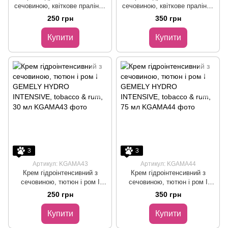
сечовиною, квіткове праліне I
сечовиною, квіткове праліне I
GEMELY HYDRO INTENSIVE,
GEMELY HYDRO INTENSIVE,
250 грн
350 грн
floral & praline, 30 мл
floral & praline, 75 мл
Купити
Купити
3
3
Артикул: KGAMA43
Артикул: KGAMA44
Крем гідроінтенсивний з
Крем гідроінтенсивний з
сечовиною, тютюн і ром I
сечовиною, тютюн і ром I
GEMELY HYDRO INTENSIVE,
GEMELY HYDRO INTENSIVE,
250 грн
350 грн
tobacco & rum, 30 мл
tobacco & rum, 75 мл
Купити
Купити