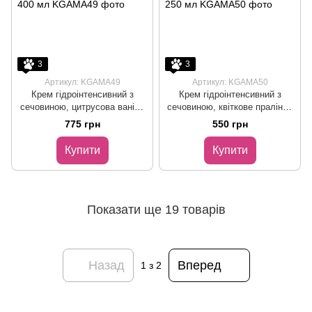
3
3
Артикул: KGAMA49
Артикул: KGAMA50
Крем гідроінтенсивний з
Крем гідроінтенсивний з
сечовиною, цитрусова ваніль
сечовиною, квіткове праліне I
I GEMELY HYDRO
GEMELY HYDRO INTENSIVE,
775 грн
550 грн
INTENSIVE, citrus vanilla, 400
floral & praline, 250 мл
мл
Купити
Купити
Показати ще 19 товарів
Назад
Вперед
1
з 2