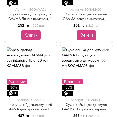
3
3
Артикул: SOGAMA01
Артикул: SOGAMA02
Суха олійка для кутикули
Суха олійка для кутикули
GA&MA Диня з шимером, 15
GA&MA Кавун з шимером, 15
мл
мл
151 грн
151 грн
215 грн
215 грн
Купити
Купити
Розпродаж
Розпродаж
−30%
−30%
3
3
Артикул: KGAMA36
Артикул: SOGAMA06
Крем-флюїд зволожуючий
Суха олійка для кутикули
GA&MA для рук intensive fluid,
GA&MA Полуниця з вершками
50 мл
з шимером, 30 мл
487 грн
256 грн
695 грн
365 грн