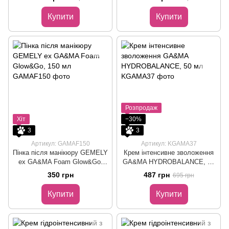
Купити
Купити
Розпродаж
Хіт
−30%
3
3
Артикул: GAMAF150
Артикул: KGAMA37
Пінка після манікюру GEMELY
Крем інтенсивне зволоження
ex GA&MA Foam Glow&Go,
GA&MA HYDROBALANCE, 50
150 мл
мл
350 грн
487 грн
695 грн
Купити
Купити