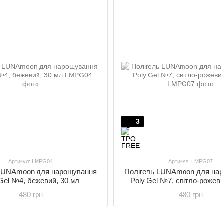
3
Артикул: LMPG04
Артикул: LMPG07
 LUNAmoon для нарощування
Полігель LUNAmoon для на
Gel №4, бежевий, 30 мл
Poly Gel №7, світло-рожев
480 грн
480 грн