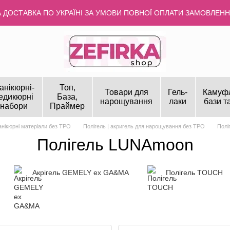
ДОСТАВКА ПО УКРАЇНІ ЗА УМОВИ ПОВНОЇ ОПЛАТИ ЗАМОВЛЕННЯ
анікюрні-
Топ,
Товари для
Гель-
Камуф
едикюрні
База,
нарощування
лаки
бази т
набори
Праймер
нікюрні матеріали без TPO
Полігель | акригель для нарощування без TPO
Полі
Полігель LUNAmoon
Акрігель GEMELY ex GA&MA
Полігель TOUCH