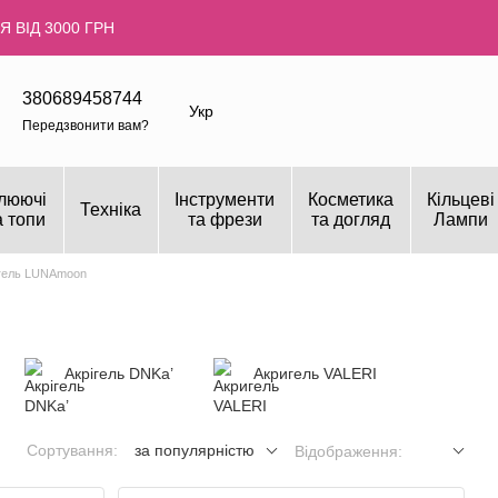
 ВІД 3000 ГРН
380689458744
Укр
Передзвонити вам?
люючі
Інструменти
Косметика
Кільцеві
Техніка
а топи
та фрези
та догляд
Лампи
гель LUNAmoon
Акрігель DNKa’
Акригель VALERI
Сортування:
за популярністю
Відображення: