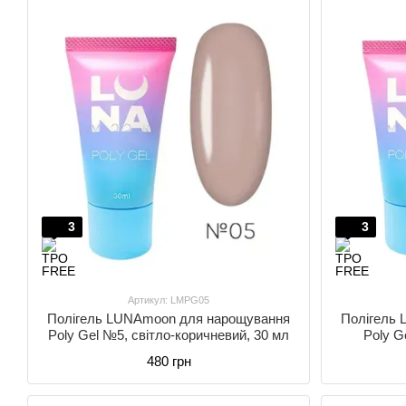
3
3
Артикул: LMPG05
Полігель LUNAmoon для нарощування
Полігель
Poly Gel №5, світло-коричневий, 30 мл
Poly G
480 грн