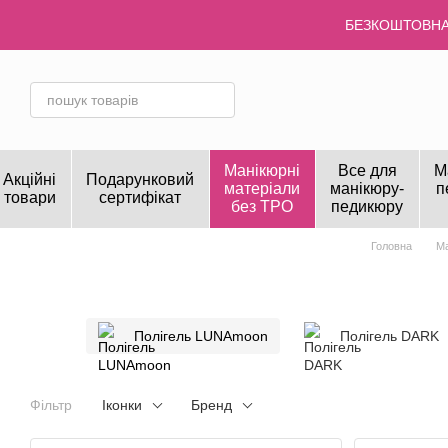
Перейти до основного контенту
БЕЗКОШТОВНА 
Манікюрні
Все для
М
Акційні
Подарунковий
матеріали
манікюру-
п
товари
сертифікат
без TPO
педикюру
Головна
Ма
Полігель LUNAmoon
Полігель DARK
Фільтр
Іконки
Бренд