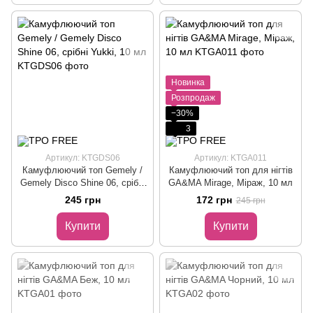
Новинка
Розпродаж
−30%
3
Артикул: KTGDS06
Артикул: KTGA011
Камуфлюючий топ Gemely /
Камуфлюючий топ для нігтів
Gemely Disco Shine 06, срібні
GA&MA Mirage, Міраж, 10 мл
Yukki, 10 мл
245 грн
172 грн
245 грн
Купити
Купити