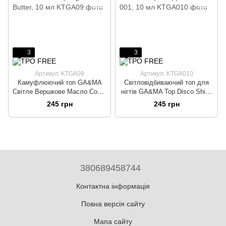
3
3
Артикул: KTGA09
Артикул: KTGA010
Камуфлюючий топ GA&MA
Світловідбиваючий топ для
Світле Вершкове Масло Cover
нігтів GA&MA Top Disco Shine
top Light Butter, 10 мл
001 | Топ Діско Шайн 001, 10
245 грн
245 грн
мл
380689458744
Контактна інформація
Повна версія сайту
Мапа сайту