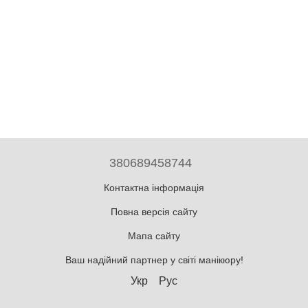
380689458744
Контактна інформація
Повна версія сайту
Мапа сайту
Ваш надійний партнер у світі манікюру!
Укр
Рус