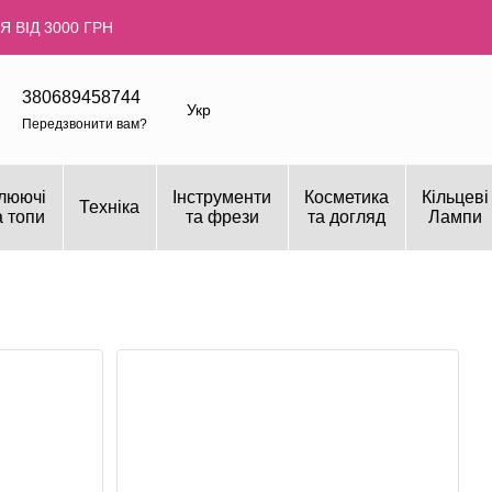
 ВІД 3000 ГРН
380689458744
Укр
Передзвонити вам?
люючі
Інструменти
Косметика
Кільцеві
Техніка
а топи
та фрези
та догляд
Лампи