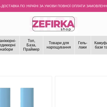
ДОСТАВКА ПО УКРАЇНІ ЗА УМОВИ ПОВНОЇ ОПЛАТИ ЗАМОВЛЕННЯ
анікюрні-
Топ,
Товари для
Гель-
Камуф
едикюрні
База,
нарощування
лаки
бази т
набори
Праймер