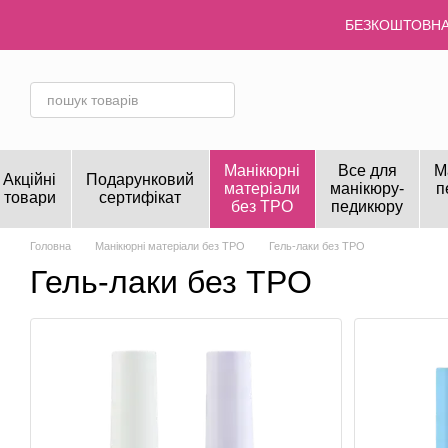
Перейти до основного контенту
БЕЗКОШТОВНА 
Манікюрні
Все для
М
Акційні
Подарунковий
матеріали
манікюру-
п
товари
сертифікат
без TPO
педикюру
Головна
Манікюрні матеріали без TPO
Гель-лаки без TPO
Гель-лаки без TPO