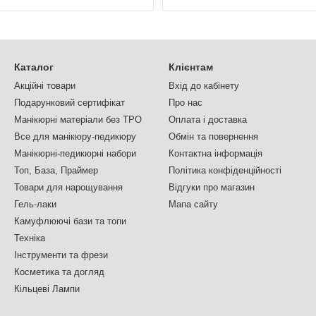
Каталог
Клієнтам
Акційні товари
Вхід до кабінету
Подарунковий сертифікат
Про нас
Манікюрні матеріали без TPO
Оплата і доставка
Все для манікюру-педикюру
Обмін та повернення
Манікюрні-педикюрні набори
Контактна інформація
Топ, База, Праймер
Політика конфіденційності
Товари для нарощування
Відгуки про магазин
Гель-лаки
Мапа сайту
Камуфлюючі бази та топи
Техніка
Інструменти та фрези
Косметика та догляд
Кільцеві Лампи