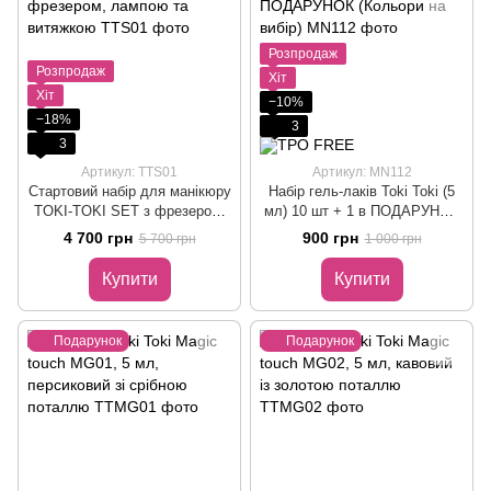
Розпродаж
Розпродаж
Хіт
Хіт
−10%
−18%
3
3
Артикул: TTS01
Артикул: MN112
Стартовий набір для манікюру
Набір гель-лаків Toki Toki (5
TOKI-TOKI SET з фрезером,
мл) 10 шт + 1 в ПОДАРУНОК
лампою та витяжкою
(Кольори на вибір)
4 700 грн
900 грн
5 700 грн
1 000 грн
Купити
Купити
Подарунок
Подарунок