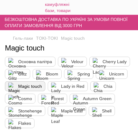
БЕЗКОШТОВНА ДОСТАВКА ПО УКРАЇНІ ЗА УМОВИ ПОВНОЇ
ОПЛАТИ ЗАМОВЛЕННЯ ВІД 3000 ГРН
Гель-лаки
TOKI-TOKI
Magic touch
Magic touch
Основна палітра
Velour
Cherry Lady
Glitz
Bloom
Spring
Unicorn
Magic touch
Lady in Red
Chia
Cosmo
Forest
Autumn Green
Stonehenge
Maple Leaf
Shell
Flakes