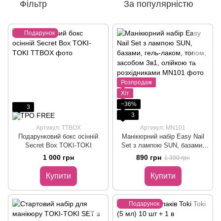
Фільтр
За популярністю
Подарунок
Розпродаж
Хіт
−36%
3
3
Артикул: TTBOX
Артикул: MN101
Подарунковий бокс осінній
Манікюрний набір Easy Nail
Secret Box TOKI-TOKI
Set з лампою SUN, базами,
гель-лаком, топом, засобом
1 000 грн
890 грн
1 390 грн
3в1, олійкою та розхідниками
Купити
Купити
Подарунок