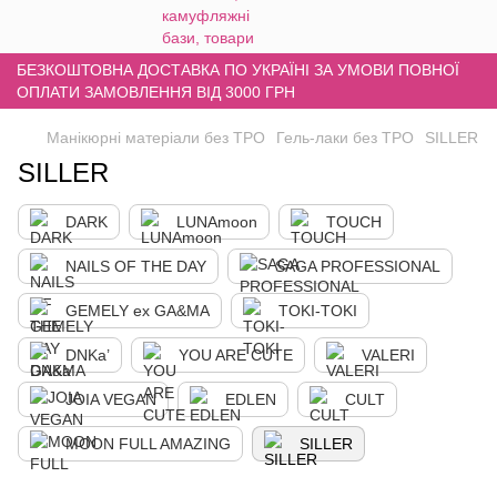
БЕЗКОШТОВНА ДОСТАВКА ПО УКРАЇНІ ЗА УМОВИ ПОВНОЇ
ОПЛАТИ ЗАМОВЛЕННЯ ВІД 3000 ГРН
Манікюрні матеріали без TPO
Гель-лаки без TPO
SILLER
SILLER
DARK
LUNAmoon
TOUCH
NAILS OF THE DAY
SAGA PROFESSIONAL
GEMELY ex GA&MA
TOKI-TOKI
DNKa’
YOU ARE CUTE
VALERI
JOIA VEGAN
EDLEN
CULT
MOON FULL AMAZING
SILLER