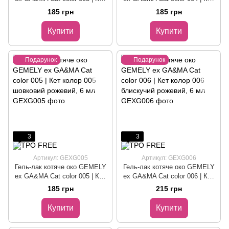
колор 003 шовковий капучино,
колор 004 шовковий
185 грн
185 грн
6 мл
коричневий, 6 мл
Купити
Купити
Подарунок
Подарунок
3
3
Артикул: GEXG005
Артикул: GEXG006
Гель-лак котяче око GEMELY
Гель-лак котяче око GEMELY
ex GA&MA Cat color 005 | Кет
ex GA&MA Cat color 006 | Кет
колор 005 шовковий рожевий,
колор 006 блискучий рожевий,
185 грн
215 грн
6 мл
6 мл
Купити
Купити