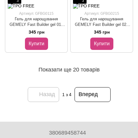
3
3
Артикул: GFBG0115
Артикул: GFBG0215
Гель для нарощування
Гель для нарощування
GEMELY Fast Builder gel 01 /
GEMELY Fast Builder gel 02 /
Фаст Білдер гель 01,
Фаст Білдер гель 02, білий,
345 грн
345 грн
прозорий, 15 мл
15 мл
Купити
Купити
Показати ще 20 товарів
Назад
Вперед
1
з 4
380689458744