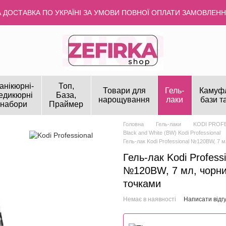
ДОСТАВКА ПО УКРАЇНІ ЗА УМОВИ ПОВНОЇ ОПЛАТИ ЗАМОВЛЕННЯ
анікюрні-
Топ,
Товари для
Гель-
Камуф
едикюрні
База,
нарощування
лаки
бази т
набори
Праймер
Головна
Гель-лаки
KODI PROF
Black and White (BW) Kodi Professional
Гель-лак Kodi Professional №120BW, 7 м
Гель-лак Kodi Professi
№120BW, 7 мл, чорни
точками
Немає в наявності
Написати відгу