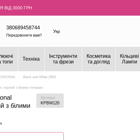
 ВІД 3000 ГРН
380689458744
Укр
Передзвонити вам?
люючі
Інструменти
Косметика
Кільцеві
Техніка
а топи
та фрези
та догляд
Лампи
ESSIONAL
Black and White (BW)
л, чорний з білими точками
onal
Артикул
KPBW120
й з білими
к