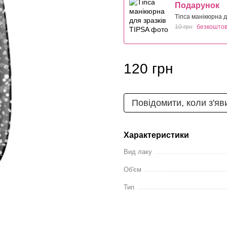
Подарунок
Тіпса манікюрна д
10 грн
безкошто
120 грн
Повідомити, коли з'яв
Характеристики
Вид лаку
Об'єм
Тип