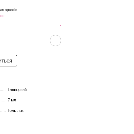
ля зразків
вно
иться
Глянцевий
7 мл
Гель-лак