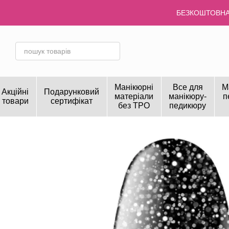
Перейти до основного контенту
БЕЗКОШТОВНА 
Манікюрні
Все для
М
Акційні
Подарунковий
матеріали
манікюру-
п
товари
сертифікат
без TPO
педикюру