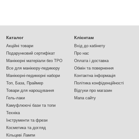
Каталог
Клієнтам
Акційні товари
Вхід до кабінету
Подарунковий сертифікат
Про нас
Манікюрні матеріали без TPO
Оплата і доставка
Все для манікюру-педикюру
Обмін та повернення
Манікюрні-педикюрні набори
Контактна інформація
Топ, База, Праймер
Політика конфіденційності
Товари для нарощування
Відгуки про магазин
Гель-лаки
Мапа сайту
Камуфлюючі бази та топи
Техніка
Інструменти та фрези
Косметика та догляд
Кільцеві Лампи