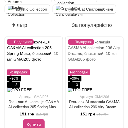
Mystic Collection
Crystal Cat Світловідбивні
Фільтр
За популярністю
Подарунок
Подарунок
Розпродаж
Розпродаж
−30%
−30%
3
3
Артикул: GMAI205
Артикул: GMAI206
Гель-лак AI колекція GA&MA
Гель-лак АІ колекція GA&MA
AI collection 205 Spring Muse,
AI collection 206 Airy Dreams,
бірюзовий, 10 мл
блакитний, 10 мл
151 грн
151 грн
215 грн
215 грн
Купити