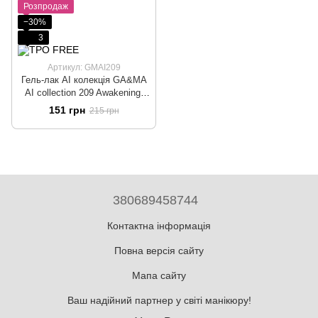
Розпродаж
−30%
3
Артикул: GMAI209
Гель-лак AI колекція GA&MA
AI collection 209 Awakening,
лавандовий, 10 мл
151 грн
215 грн
380689458744
Контактна інформація
Повна версія сайту
Мапа сайту
Ваш надійний партнер у світі манікюру!