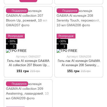
Подарунок
Подарунок
Розпродаж
Розпродаж
−30%
−30%
3
3
Артикул: GMAI207
Артикул: GMAI208
Гель-лак АІ колекція GA&MA
Гель-лак АІ колекція GA&MA
AI collection 207 Bloom Up,
АІ колекція 208 Serenity
рожевий, 10 мл
Touch, персиковий, 10 мл
151 грн
151 грн
215 грн
215 грн
Подарунок