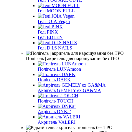
Гелі YOU ARE CUTE
Гелі MOON FULL
Гелі JOIA Vegan
Гелі PINX
Гелі EDLEN
Гелі D.I.S NAILS
Полігель | акригель для нарощування без TPO
Полігель LUNAmoon
Полігель DARK
Акрігель GEMELY ex GA&MA
Полігель TOUCH
Акрігель DNKa’
Акригель VALERI