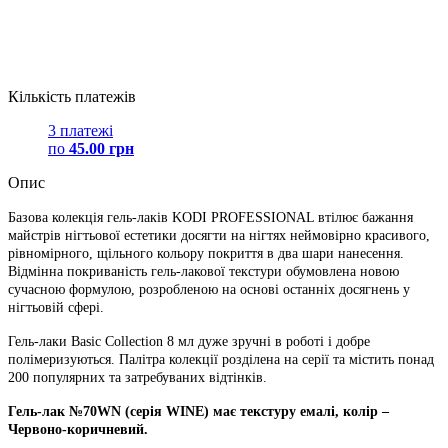
Кількість платежів
3 платежі
по
45.00 грн
Опис
Базова колекція гель-лаків KODI PROFESSIONAL втілює бажання
майстрів нігтьової естетики досягти на нігтях неймовірно красивого,
рівномірного, щільного кольору покриття в два шари нанесення.
Відмінна покриваність гель-лакової текстури обумовлена новою
сучасною формулою, розробленою на основі останніх досягнень у
нігтьовій сфері.
Гель-лаки Basic Collection 8 мл дуже зручні в роботі і добре
полімеризуються. Палітра колекції розділена на серії та містить понад
200 популярних та затребуваних відтінків.
Гель-лак №70WN (серія WINE) має текстуру емалі, колір –
Червоно-коричневий.