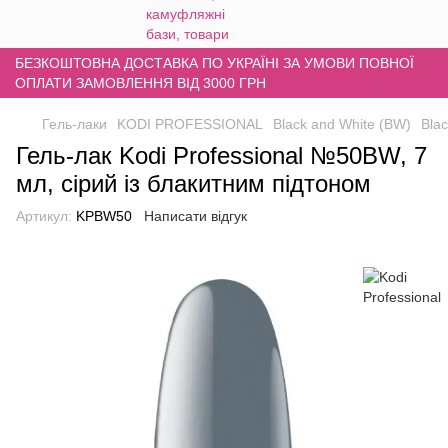
БЕЗКОШТОВНА ДОСТАВКА ПО УКРАЇНІ ЗА УМОВИ ПОВНОЇ
ОПЛАТИ ЗАМОВЛЕННЯ ВІД 3000 ГРН
Гель-лаки
KODI PROFESSIONAL
Black and White (BW)
Blac
Гель-лак Kodi Professional №50BW, 7
мл, сірий із блакитним підтоном
Артикул:
KPBW50
Написати відгук