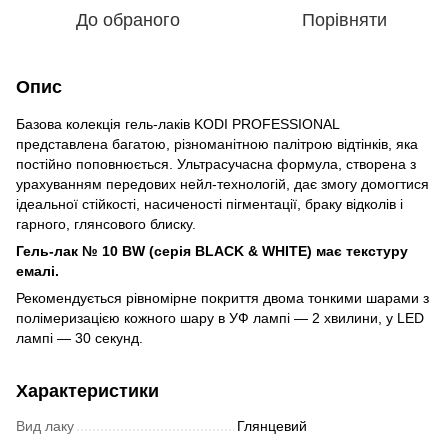
До обраного
Порівняти
Опис
Базова колекція гель-лаків KODI PROFESSIONAL
представлена багатою, різноманітною палітрою відтінків, яка
постійно поповнюється. Ультрасучасна формула, створена з
урахуванням передових нейл-технологій, дає змогу домогтися
ідеальної стійкості, насиченості пігментації, браку відколів і
гарного, глянсового блиску.
Гель-лак № 10 BW (серія BLACK & WHITE) має текстуру
емалі.
Рекомендується рівномірне покриття двома тонкими шарами з
полімеризацією кожного шару в УФ лампі — 2 хвилини, у LED
лампі — 30 секунд.
Характеристики
Вид лаку
Глянцевий