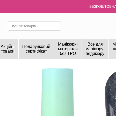
Перейти до основного контенту
БЕЗКОШТОВНА 
Манікюрні
Все для
М
Акційні
Подарунковий
матеріали
манікюру-
п
товари
сертифікат
без TPO
педикюру