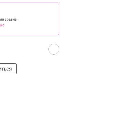
ля зразків
вно
иться