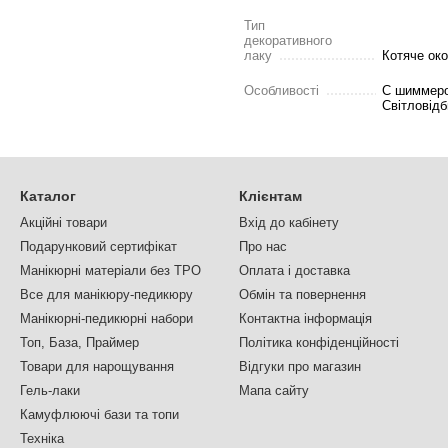
Тип
декоративного
лаку
Котяче око
Особливості
С шиммеро
Світловідб
Каталог
Клієнтам
Акційні товари
Вхід до кабінету
Подарунковий сертифікат
Про нас
Манікюрні матеріали без TPO
Оплата і доставка
Все для манікюру-педикюру
Обмін та повернення
Манікюрні-педикюрні набори
Контактна інформація
Топ, База, Праймер
Політика конфіденційності
Товари для нарощування
Відгуки про магазин
Гель-лаки
Мапа сайту
Камуфлюючі бази та топи
Техніка