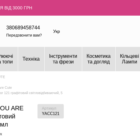
 ВІД 3000 ГРН
380689458744
Укр
Передзвонити вам?
люючі
Інструменти
Косметика
Кільцеві
Техніка
а топи
та фрези
та догляд
Лампи
UTE
re Cute
r 121 графітовий світловідбиваючий, 5
 YOU ARE
Артикул
YACC121
товий
 мл
к