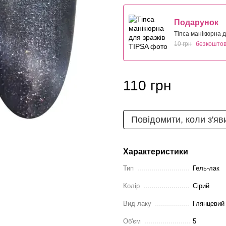
Подарунок
Тіпса манікюрна д
10 грн
безкошто
110 грн
Повідомити, коли з'яв
Характеристики
Тип
Гель-лак
Колір
Сірий
Вид лаку
Глянцевий
Об'єм
5