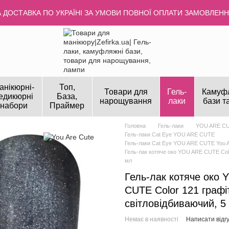
ДОСТАВКА ПО УКРАЇНІ ЗА УМОВИ ПОВНОЇ ОПЛАТИ ЗАМОВЛЕННЯ
анікюрні-
Топ,
Товари для
Гель-
Камуф
едикюрні
База,
нарощування
лаки
бази т
набори
Праймер
Головна
Гель-лаки
YOU ARE C
Гель-лаки Cat Eye YOU ARE CUTE
Гель-лаки Cat Eye YOU ARE CUTE You A
Гель-лак котяче око YOU ARE CUTE Colo
мл
Гель-лак котяче око
CUTE Color 121 графі
світловідбиваючий, 5
Немає в наявності
Написати відгу