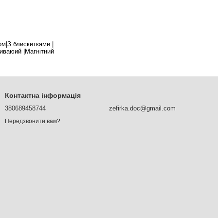
м|З блискитками |
иваюий |Магнітний
Контактна інформація
380689458744
zefirka.doc@gmail.com
Передзвонити вам?