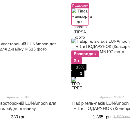
Подарунок
Розпродаж
Хіт
−13%
3
Артикул: KIS15
Артикул: MN107
двосторонній LUNAmoon для
Набір гель-лаків LUNAmoon 
гелю/для дизайну
+ 1 в ПОДАРУНОК (Кольори
330 грн
1 365 грн
1 560 гр