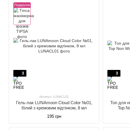
Подарунок
3
3
Артикул: LUNACL01
Гель-лак LUNAmoon Cloud Color №01,
Топ для н
білий з кремовим відтінком, 8 мл
Top N
195 грн