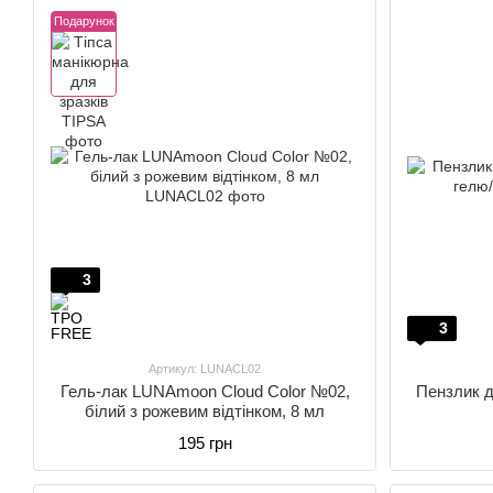
Подарунок
3
3
Артикул: LUNACL02
Гель-лак LUNAmoon Cloud Color №02,
Пензлик 
білий з рожевим відтінком, 8 мл
195 грн