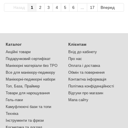
Назад
1
2
3
4
5
6
...
17
Вперед
Каталог
Клієнтам
Акційні товари
Вхід до кабінету
Подарунковий сертифікат
Про нас
Манікюрні матеріали без TPO
Оплата і доставка
Все для манікюру-педикюру
Обмін та повернення
Манікюрні-педикюрні набори
Контактна інформація
Топ, База, Праймер
Політика конфіденційності
Товари для нарощування
Відгуки про магазин
Гель-лаки
Мапа сайту
Камуфлюючі бази та топи
Техніка
Інструменти та фрези
Косметика та догляд