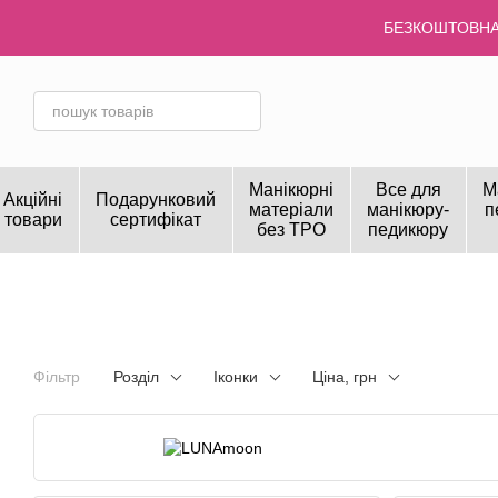
Перейти до основного контенту
БЕЗКОШТОВНА 
Манікюрні
Все для
М
Акційні
Подарунковий
матеріали
манікюру-
п
товари
сертифікат
без TPO
педикюру
Фільтр
Розділ
Іконки
Ціна, грн