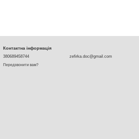
Контактна інформація
380689458744
zefirka.doc@gmail.com
Передзвонити вам?