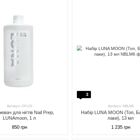
3
Артикул: OFL03
Артикул: NBLM6
вач для нігтів Nail Prep,
Набір LUNA MOON (Топ, Ба
LUNAmoon, 1 л
лаки), 13 мл
850 грн
1 235 грн