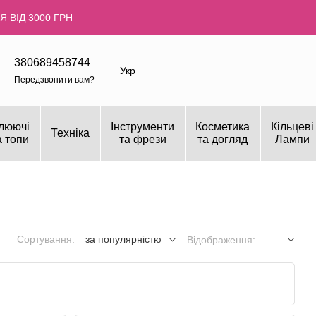
 ВІД 3000 ГРН
380689458744
Укр
Передзвонити вам?
люючі
Інструменти
Косметика
Кільцеві
Техніка
а топи
та фрези
та догляд
Лампи
Сортування:
за популярністю
Відображення: