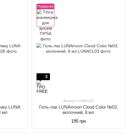
Подарунок
3
Артикул: LUNACL03
лаку LUNA
Гель-лак LUNAmoon Cloud Color №03,
3 мл
молочний, 8 мл
195 грн