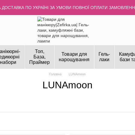
ДОСТАВКА ПО УКРАЇНІ ЗА УМОВИ ПОВНОЇ ОПЛАТИ ЗАМОВЛЕННЯ
анікюрні-
Топ,
Товари для
Гель-
Камуф
едикюрні
База,
нарощування
лаки
бази т
набори
Праймер
Головна
LUNAmoon
LUNAmoon