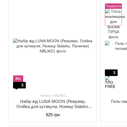
Подарунок
3
Хіт
3
Артикул: NBLM21
Набір від LUNA MOON (Ремувер,
Гель-ла
Олійка для кутикули, Ножиці Staleks,
Палички)
825 грн