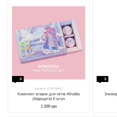
3
3
Артикул: VTIRLMA01
Комплект втирок для нігтів Afrodita
Знежирю
(Афродіта) 6 штук
1 200 грн