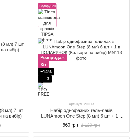
Подарунок
Розпродаж
Хіт
−14%
3
Артикул: MN113
(8 мл) 7 шт
Набір однофазних гель-лаків
 на вибір)
LUNAmoon One Step (8 мл) 6 шт + 1 в
ПОДАРУНОК (Кольори на вибір)
960 грн
н
1 120 грн