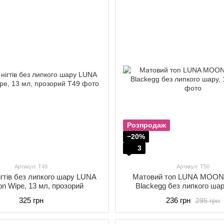
Розпродаж
−20%
3
Артикул: T49
Артикул: T50
ігтів без липкого шару LUNA
Матовий топ LUNA MOON 
on Wipe, 13 мл, прозорий
Blackegg без липкого шар
325 грн
236 грн
295 грн