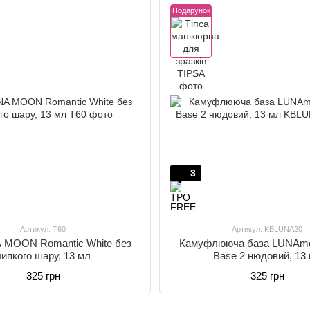
Подарунок
3
Артикул: T60
Артикул: KBLUNA20
 MOON Romantic White без
Камуфлююча база LUNAmo
липкого шару, 13 мл
Base 2 нюдовий, 13
325 грн
325 грн