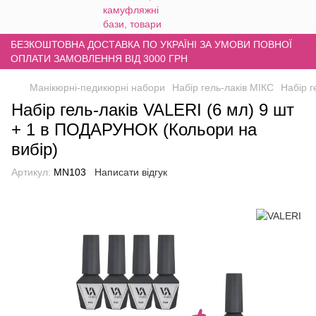
БЕЗКОШТОВНА ДОСТАВКА ПО УКРАЇНІ ЗА УМОВИ ПОВНОЇ
ОПЛАТИ ЗАМОВЛЕННЯ ВІД 3000 ГРН
Манікюрні-педикюрні набори
Набір гель-лаків МІКС
Набір г
Набір гель-лаків VALERI (6 мл) 9 шт
+ 1 в ПОДАРУНОК (Кольори на
вибір)
Артикул:
MN103
Написати відгук