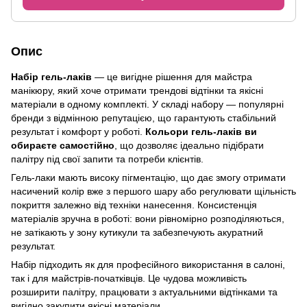
Опис
Набір гель-лаків
— це вигідне рішення для майстра
манікюру, який хоче отримати трендові відтінки та якісні
матеріали в одному комплекті. У складі набору — популярні
бренди з відмінною репутацією, що гарантують стабільний
результат і комфорт у роботі.
Кольори гель-лаків ви
обираєте самостійно
, що дозволяє ідеально підібрати
палітру під свої запити та потреби клієнтів.
Гель-лаки мають високу пігментацію, що дає змогу отримати
насичений колір вже з першого шару або регулювати щільність
покриття залежно від техніки нанесення. Консистенція
матеріалів зручна в роботі: вони рівномірно розподіляються,
не затікають у зону кутикули та забезпечують акуратний
результат.
Набір підходить як для професійного використання в салоні,
так і для майстрів-початківців. Це чудова можливість
розширити палітру, працювати з актуальними відтінками та
вигідно закупити якісні матеріали.