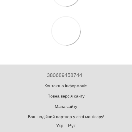
380689458744
Контактна інформація
Повна версія сайту
Мапа сайту
Ваш надійний партнер у світі манікюру!
Укр
Рус