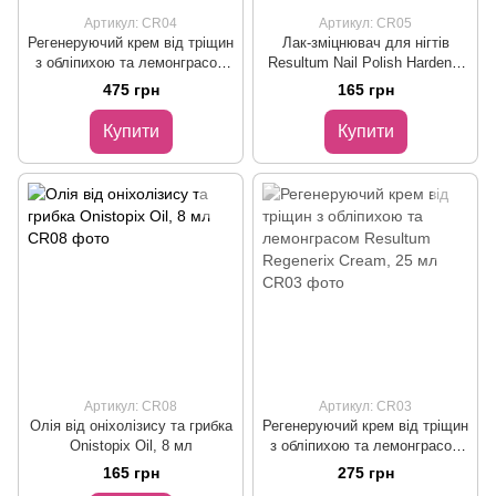
Артикул: CR04
Артикул: CR05
Регенеруючий крем від тріщин
Лак-зміцнювач для нігтів
з обліпихою та лемонграсом
Resultum Nail Polish Hardener
Resultum Regenerix Cream, 50
S.O.S + Calcium & Vitamins,
475 грн
165 грн
мл
бежевий, 11 мл
Купити
Купити
Артикул: CR08
Артикул: CR03
Олія від оніхолізису та грибка
Регенеруючий крем від тріщин
Onistopix Oil, 8 мл
з обліпихою та лемонграсом
Resultum Regenerix Cream, 25
165 грн
275 грн
мл