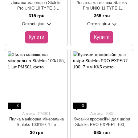
Лопатка манікюрна Staleks
Лопатка манікюрна Staleks
Pro UNIQ 10 TYPE 3
Pro UNIQ 11 TYPE 1
(пушер+топірець)
(скошений пушер+кільце)
315 грн
365 грн
Оптові ціни
Оптові ціни
Купити
Купити
3
3
Артикул: PMS01
Артикул: KK5
Пилка манікюрна мінеральна
Кусачки професійні для шкіри
Staleks 100/180, 1 шт
Staleks PRO EXPERT 100, 7
мм
30 грн
985 грн