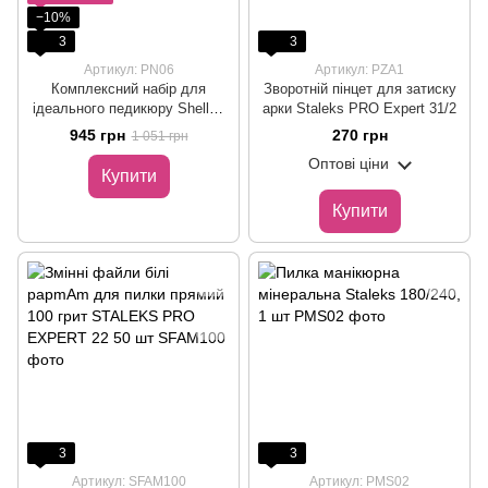
−10%
3
3
Артикул: PN06
Артикул: PZA1
Комплексний набір для
Зворотній пінцет для затиску
ідеального педикюру Shelly і
арки Staleks PRO Expert 31/2
Staleks Pro
945 грн
270 грн
1 051 грн
Оптові ціни
Купити
Купити
3
3
Артикул: SFAM100
Артикул: PMS02