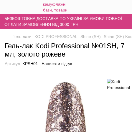
БЕЗКОШТОВНА ДОСТАВКА ПО УКРАЇНІ ЗА УМОВИ ПОВНОЇ
ОПЛАТИ ЗАМОВЛЕННЯ ВІД 3000 ГРН
Гель-лаки
KODI PROFESSIONAL
Shine (SH)
Shine (SH) Kod
Гель-лак Kodi Professional №01SH, 7
мл, золото рожеве
Артикул:
KPSH01
Написати відгук