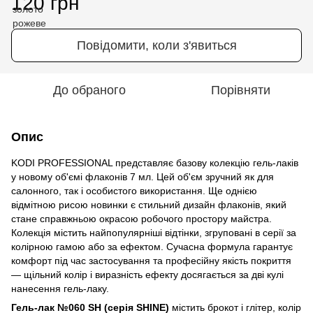
120 грн
Повідомити, коли з'явиться
До обраного
Порівняти
Опис
KODI PROFESSIONAL представляє базову колекцію гель-лаків
у новому об'ємі флаконів 7 мл. Цей об'єм зручний як для
салонного, так і особистого використання. Ще однією
відмітною рисою новинки є стильний дизайн флаконів, який
стане справжньою окрасою робочого простору майстра.
Колекція містить найпопулярніші відтінки, згруповані в серії за
колірною гамою або за ефектом. Сучасна формула гарантує
комфорт під час застосування та професійну якість покриття
— щільний колір і виразність ефекту досягається за дві кулі
нанесення гель-лаку.
Гель-лак
№
060 SH (серія SHINE)
містить брокот і глітер, колір