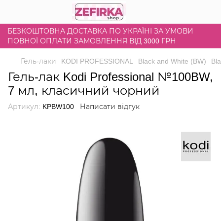
БЕЗКОШТОВНА ДОСТАВКА ПО УКРАЇНІ ЗА УМОВИ
ПОВНОЇ ОПЛАТИ ЗАМОВЛЕННЯ ВІД 3000 ГРН
Гель-лаки
KODI PROFESSIONAL
Black and White (BW)
Bla
Гель-лак Kodi Professional №100BW,
7 мл, класичний чорний
Артикул:
KPBW100
Написати відгук