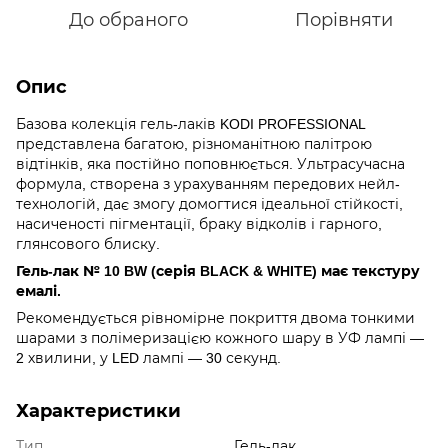
До обраного
Порівняти
Опис
Базова колекція гель-лаків KODI PROFESSIONAL
представлена багатою, різноманітною палітрою
відтінків, яка постійно поповнюється. Ультрасучасна
формула, створена з урахуванням передових нейл-
технологій, дає змогу домогтися ідеальної стійкості,
насиченості пігментації, браку відколів і гарного,
глянсового блиску.
Гель-лак № 10 BW (серія BLACK & WHITE) має текстуру
емалі.
Рекомендується рівномірне покриття двома тонкими
шарами з полімеризацією кожного шару в УФ лампі —
2 хвилини, у LED лампі — 30 секунд.
Характеристики
Тип
Гель-лак