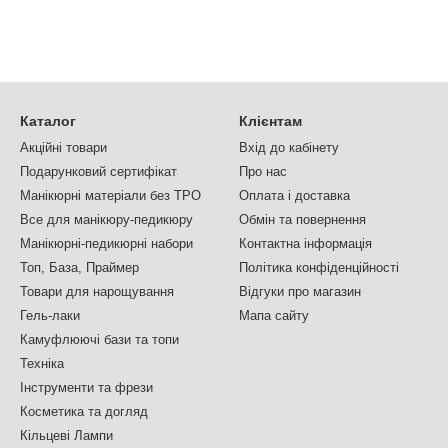
Каталог
Клієнтам
Акційні товари
Вхід до кабінету
Подарунковий сертифікат
Про нас
Манікюрні матеріали без TPO
Оплата і доставка
Все для манікюру-педикюру
Обмін та повернення
Манікюрні-педикюрні набори
Контактна інформація
Топ, База, Праймер
Політика конфіденційності
Товари для нарощування
Відгуки про магазин
Гель-лаки
Мапа сайту
Камуфлюючі бази та топи
Техніка
Інструменти та фрези
Косметика та догляд
Кільцеві Лампи