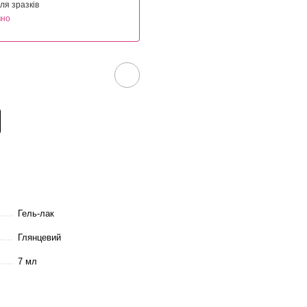
ля зразків
вно
Гель-лак
Глянцевий
7 мл