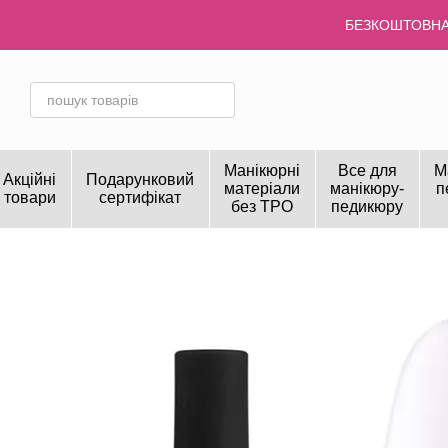
Перейти до основного контенту
БЕЗКОШТОВНА 
Манікюрні
Все для
М
Акційні
Подарунковий
матеріали
манікюру-
п
товари
сертифікат
без TPO
педикюру