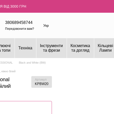
 ВІД 3000 ГРН
380689458744
Укр
Передзвонити вам?
люючі
Інструменти
Косметика
Кільцеві
Техніка
а топи
та фрези
та догляд
Лампи
ESSIONAL
Black and White (BW)
 ніжно білий
onal
Артикул
KPBW20
білий