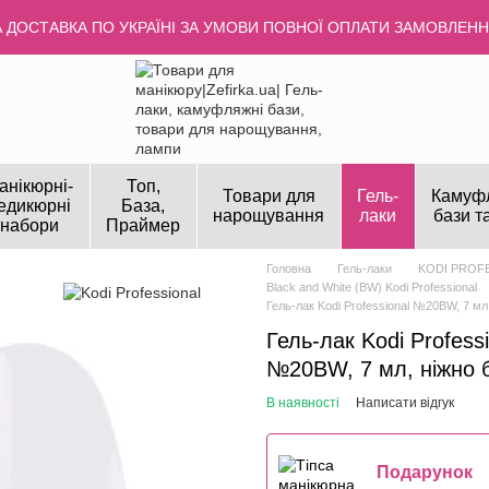
ДОСТАВКА ПО УКРАЇНІ ЗА УМОВИ ПОВНОЇ ОПЛАТИ ЗАМОВЛЕННЯ
анікюрні-
Топ,
Товари для
Гель-
Камуф
едикюрні
База,
нарощування
лаки
бази т
набори
Праймер
Головна
Гель-лаки
KODI PROF
Black and White (BW) Kodi Professional
Гель-лак Kodi Professional №20BW, 7 мл,
Гель-лак Kodi Professi
№20BW, 7 мл, ніжно 
В наявності
Написати відгук
Подарунок