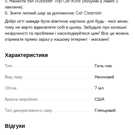
5. Нанести топ Rubbber Top Gel Kodi (посунім у лампі 3
хвилини).
6. Зняти липкий шар за допомогою Gel Cleanser.
Добрі нігті завжди були візитною карткою для будь - якої жінки,
тому не варто відмовляти собі в цьому. Забудьте про колишні
незручності та проблеми і насолоджуйтеся цим! Все це можна
отримати прямо зараз у нашому інтернет - магазині!
Характеристики
Тип
Гель-лак
Вид лаку
Неоновий
Об'єм
7 мл
Країна виробник
США
Тип декоративного лаку
Глянцевий
Відгуки