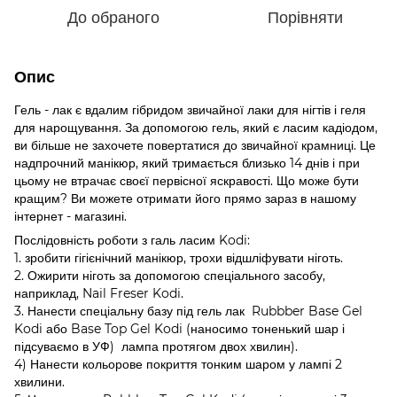
До обраного
Порівняти
Опис
Гель - лак є вдалим гібридом звичайної лаки для нігтів і геля
для нарощування. За допомогою гель, який є ласим кадіодом,
ви більше не захочете повертатися до звичайної крамниці. Це
надпрочний манікюр, який тримається близько 14 днів і при
цьому не втрачає своєї первісної яскравості. Що може бути
кращим? Ви можете отримати його прямо зараз в нашому
інтернет - магазині.
Послідовність роботи з галь ласим Kodi:
1. зробити гігієнічний манікюр, трохи відшліфувати ніготь.
2. Ожирити ніготь за допомогою спеціального засобу,
наприклад, Nail Freser Kodi.
3. Нанести спеціальну базу під гель лак Rubbber Base Gel
Kodi або Base Top Gel Kodi (наносимо тоненький шар і
підсуваємо в УФ) лампа протягом двох хвилин).
4) Нанести кольорове покриття тонким шаром у лампі 2
хвилини.