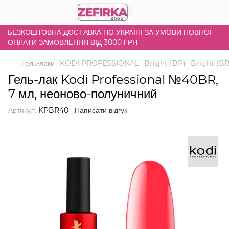
БЕЗКОШТОВНА ДОСТАВКА ПО УКРАЇНІ ЗА УМОВИ ПОВНОЇ
ОПЛАТИ ЗАМОВЛЕННЯ ВІД 3000 ГРН
Гель-лаки
KODI PROFESSIONAL
Bright (BR)
Bright (BR
Гель-лак Kodi Professional №40BR,
7 мл, неоново-полуничний
Артикул:
KPBR40
Написати відгук