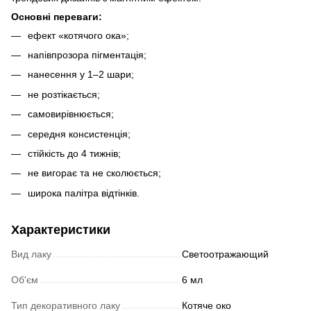
Основні переваги:
ефект «котячого ока»;
напівпрозора пігментація;
нанесення у 1–2 шари;
не розтікається;
самовирівнюється;
середня консистенція;
стійкість до 4 тижнів;
не вигорає та не сколюється;
широка палітра відтінків.
Характеристики
Вид лаку
Светоотражающий
Об'єм
6 мл
Тип декоративного лаку
Котяче око