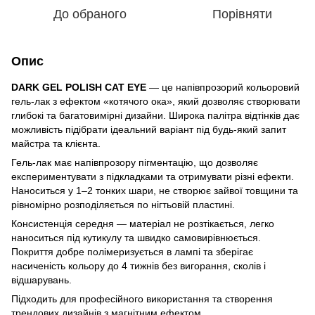
До обраного
Порівняти
Опис
DARK GEL POLISH CAT EYE
— це напівпрозорий кольоровий
гель-лак з ефектом «котячого ока», який дозволяє створювати
глибокі та багатовимірні дизайни. Широка палітра відтінків дає
можливість підібрати ідеальний варіант під будь-який запит
майстра та клієнта.
Гель-лак має напівпрозору пігментацію, що дозволяє
експериментувати з підкладками та отримувати різні ефекти.
Наноситься у 1–2 тонких шари, не створює зайвої товщини та
рівномірно розподіляється по нігтьовій пластині.
Консистенція середня — матеріал не розтікається, легко
наноситься під кутикулу та швидко самовирівнюється.
Покриття добре полімеризується в лампі та зберігає
насиченість кольору до 4 тижнів без вигорання, сколів і
відшарувань.
Підходить для професійного використання та створення
трендових дизайнів з магнітним ефектом.