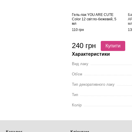
Гель-лак YOU ARE CUTE
Ба
Color 12 світло-бежевий, 5
AR
мл
м
110 грн
13
240 грн
Купити
Характеристики
Вид лаку
Об'єм
Тип декоративного лаку
Тип
Колір
Каталог
Клієнтам