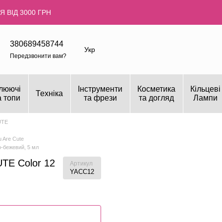
 ВІД 3000 ГРН
380689458744
Укр
Передзвонити вам?
люючі
Інструменти
Косметика
Кільцеві
Техніка
а топи
та фрези
та догляд
Лампи
UTE
 Are Cute
о-бежевий, 5 мл
TE Color 12
Артикул
YACC12