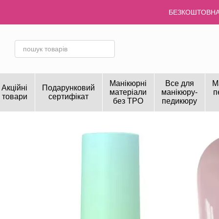
Перейти до основного контенту
БЕЗКОШТОВНА 
Манікюрні
Все для
М
Акційні
Подарунковий
матеріали
манікюру-
п
товари
сертифікат
без TPO
педикюру