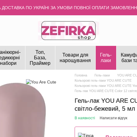
ДОСТАВКА ПО УКРАЇНІ ЗА УМОВИ ПОВНОЇ ОПЛАТИ ЗАМОВЛЕННЯ
анікюрні-
Топ,
Товари для
Гель-
Камуф
едикюрні
База,
нарощування
лаки
бази т
набори
Праймер
Головна
Гель-лаки
YOU ARE C
Кольорові гель-лаки YOU ARE CUTE
Кольорові гель-лаки YOU ARE CUTE You
Гель-лак YOU ARE CUTE Color 12 світл
Гель-лак YOU ARE CU
світло-бежевий, 5 мл
В наявності
Написати відгук