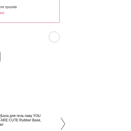
ля зразків
вно
Купують разом