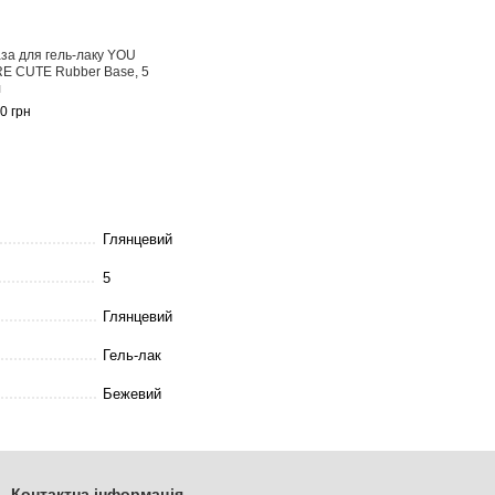
за для гель-лаку YOU
Гель-лак YOU ARE CUTE
Топ для г
E CUTE Rubber Base, 5
Color 12 світло-бежевий, 5
липкого 
л
мл
CUTE Top
0 грн
110 грн
130 грн
240 грн
Купити
Глянцевий
5
Глянцевий
Гель-лак
Бежевий
Контактна інформація