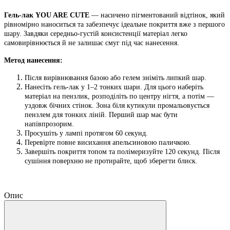
Гель-лак YOU ARE CUTE
— насичено пігментований відтінок, який
рівномірно наноситься та забезпечує ідеальне покриття вже з першого
шару. Завдяки середньо-густій консистенції матеріал легко
самовирівнюється й не залишає смуг під час нанесення.
Метод нанесення:
Після вирівнювання базою або гелем зніміть липкий шар.
Нанесіть гель-лак у 1–2 тонких шари. Для цього наберіть
матеріал на пензлик, розподіліть по центру нігтя, а потім —
уздовж бічних стінок. Зона біля кутикули промальовується
пензлем для тонких ліній. Перший шар має бути
напівпрозорим.
Просушіть у лампі протягом 60 секунд.
Перевірте повне висихання апельсиновою паличкою.
Завершіть покриття топом та полімеризуйте 120 секунд. Після
сушіння поверхню не протирайте, щоб зберегти блиск.
Опис