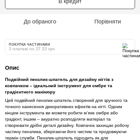
В кредит
До обраного
Порівняти
ПОКУПКА ЧАСТИНАМИ
3 платежі по 37.33 грн
Опис
Подвійний пензлик-шпатель для дизайну нігтів з
ковпачком – ідеальний інструмент для омбре та
градієнтного манікюру
Цей подвійний пензлик-шпатель створений для зручного та
точного нанесення декоративних ефектів на нігті. Одним
кінцем інструмента ви можете робити м’яке омбре або
градієнт, іншим – акуратно розподіляти матеріал та
створювати дрібні деталі дизайну. Ковпачок захищає робочу
частину пензлика, зберігаючи його чистим та продовжуючи
термін служби. Пензлик-шпатель підходить як для