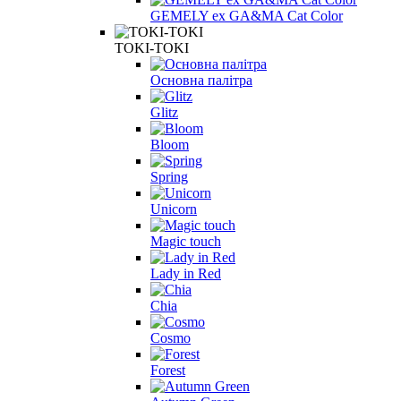
GEMELY ex GA&MA Cat Color
TOKI-TOKI
Основна палітра
Glitz
Bloom
Spring
Unicorn
Magic touch
Lady in Red
Chia
Cosmo
Forest