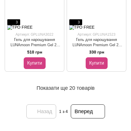
3
3
Артикул: GPLUNA3022
Артикул: GPLUNA1523
Гель для нарощування
Гель для нарощування
LUNAmoon Premium Gel 22
LUNAmoon Premium Gel 23
лілово-рожевий, 30 мл
ніжно-бежевий, 15 мл
510 грн
330 грн
Купити
Купити
Показати ще 20 товарів
Назад
Вперед
1
з 4