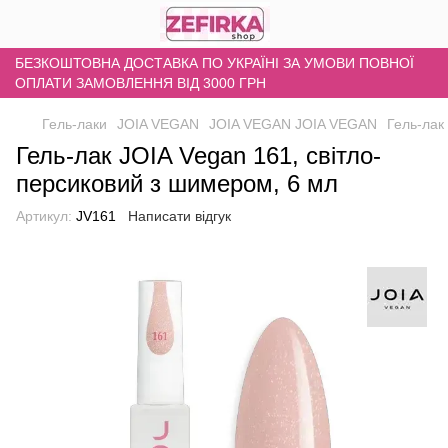
БЕЗКОШТОВНА ДОСТАВКА ПО УКРАЇНІ ЗА УМОВИ ПОВНОЇ
ОПЛАТИ ЗАМОВЛЕННЯ ВІД 3000 ГРН
Гель-лаки
JOIA VEGAN
JOIA VEGAN JOIA VEGAN
Гель-лак
Гель-лак JOIA Vegan 161, світло-
персиковий з шимером, 6 мл
Артикул:
JV161
Написати відгук