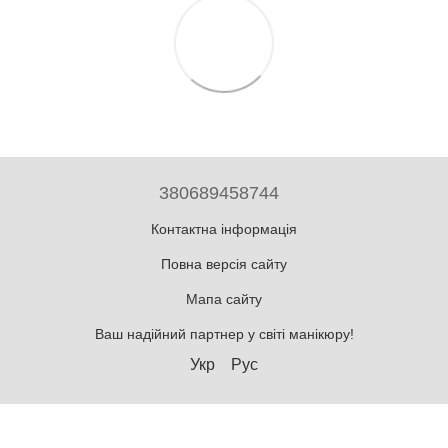
380689458744
Контактна інформація
Повна версія сайту
Мапа сайту
Ваш надійний партнер у світі манікюру!
Укр
Рус