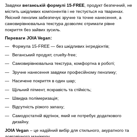
Завдяки
веганській формулі 15-FREE
, продукт безпечний, не
містить шкідливих компонентів і не тестується на тваринах.
Якісний пензлик забезпечує зручне та точне нанесення, а
самовирівнювальна текстура дозволяє отримати рівне
покриття без зайвих зусиль.
Переваги JOIA Vegan:
Формула 15-FREE — без шкідливих інгредієнтів;
Веганський продукт, cruelty-free;
Самовирівнювальна текстура, комфортна в роботі;
Зручне нанесення завдяки професійному пензлику;
Насичене покриття в один шар;
Щільний пігмент, яскравість та стійкість;
Швидка полімеризація;
Відсутність різкого запаху;
Самодостатній відтінок, який не потребує додаткового
дизайну.
JOIA Vegan
– це надійний вибір для стильного, акуратного та
довговічного манікюру.