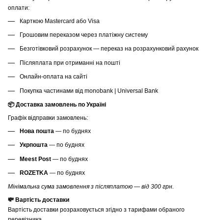
оплати:
Карткою Mastercard або Visa
Грошовим переказом через платіжну систему
Безготівковий розрахунок — переказ на розрахунковий рахунок
Післяплата при отриманні на пошті
Онлайн-оплата на сайті
Покупка частинами від monobank | Universal Bank
📦 Доставка замовлень по Україні
Графік відправки замовлень:
Нова пошта
— по буднях
Укрпошта
— по буднях
Meest Post
— по буднях
ROZETKA
— по буднях
Мінімальна сума замовлення з післяплатою — від 300 грн.
💸 Вартість доставки
Вартість доставки розраховується згідно з тарифами обраного
перевізника.