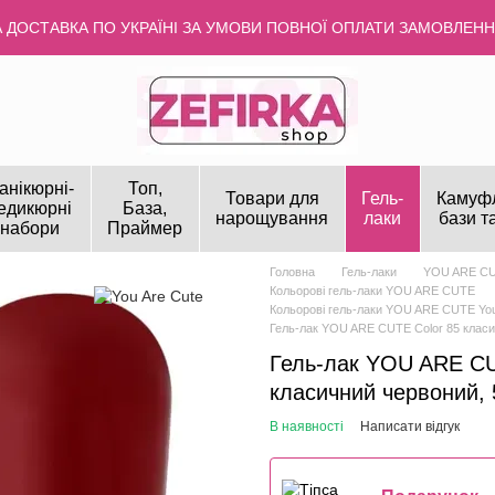
ДОСТАВКА ПО УКРАЇНІ ЗА УМОВИ ПОВНОЇ ОПЛАТИ ЗАМОВЛЕННЯ
анікюрні-
Топ,
Товари для
Гель-
Камуф
едикюрні
База,
нарощування
лаки
бази т
набори
Праймер
Головна
Гель-лаки
YOU ARE C
Кольорові гель-лаки YOU ARE CUTE
Кольорові гель-лаки YOU ARE CUTE You
Гель-лак YOU ARE CUTE Color 85 класи
Гель-лак YOU ARE CU
класичний червоний, 
В наявності
Написати відгук