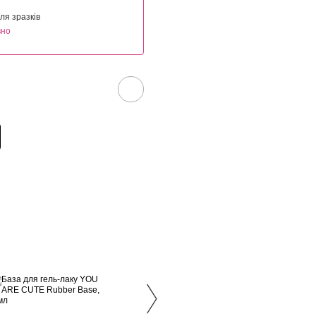
ля зразків
вно
Купують разом