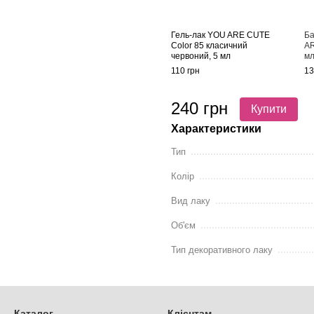
Гель-лак YOU ARE CUTE
Ба
Color 85 класичний
AR
червоний, 5 мл
м
110 грн
13
240 грн
Купити
Характеристики
Тип
Колір
Вид лаку
Об'єм
Тип декоративного лаку
Каталог
Клієнтам