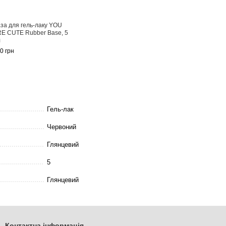
за для гель-лаку YOU
Гель-лак YOU ARE CUTE
Топ для г
E CUTE Rubber Base, 5
Color 85 класичний
липкого 
л
червоний, 5 мл
CUTE Top
0 грн
110 грн
130 грн
240 грн
Купити
Гель-лак
Червоний
Глянцевий
5
Глянцевий
Контактна інформація