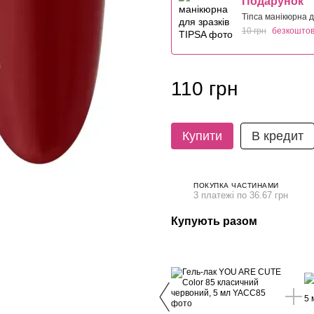
Подарунок
Тіпса манікюрна д
10 грн
безкошто
110 грн
Купити
В кредит
ПОКУПКА ЧАСТИНАМИ
3 платежі по 36.67 грн
Купують разом