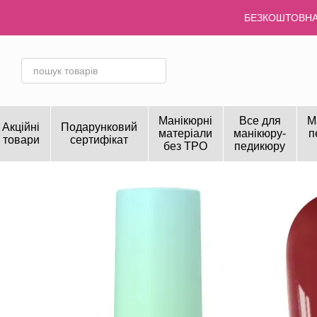
Перейти до основного контенту
БЕЗКОШТОВНА 
Манікюрні
Все для
М
Акційні
Подарунковий
матеріали
манікюру-
п
товари
сертифікат
без TPO
педикюру