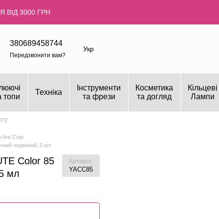
 ВІД 3000 ГРН
380689458744
Укр
Передзвонити вам?
люючі
Інструменти
Косметика
Кільцеві
Техніка
а топи
та фрези
та догляд
Лампи
UTE
 Are Cute
чний червоний, 5 мл
TE Color 85
Артикул
YACC85
5 мл