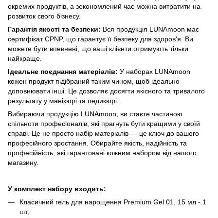
окремих продуктів, а зекономлений час можна витратити на
розвиток свого бізнесу.
Гарантія якості та безпеки:
Вся продукція LUNAmoon має
сертифікат CPNP, що гарантує її безпеку для здоров'я. Ви
можете бути впевнені, що ваші клієнти отримують тільки
найкраще.
Ідеальне поєднання матеріалів:
У наборах LUNAmoon
кожен продукт підібраний таким чином, щоб ідеально
доповнювати інші. Це дозволяє досягти якісного та тривалого
результату у манікюрі та педикюрі.
Вибираючи продукцію LUNAmoon, ви стаєте частиною
спільноти професіоналів, які прагнуть бути кращими у своїй
справі. Це не просто набір матеріалів — це ключ до вашого
професійного зростання. Обирайте якість, надійність та
професійність, які гарантовані кожним набором від нашого
магазину.
У комплект набору входить:
Класичний гель для нарощення Premium Gel 01, 15 мл - 1
шт;